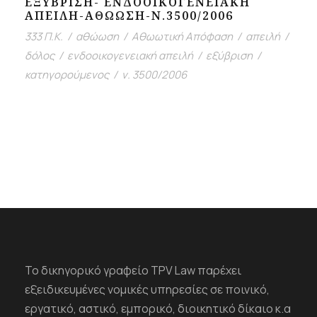
ΕΞΥΒΡΙΣΗ- ΕΝΔΟΟΙΚΟΓΕΝΕΙΑΚΗ
ΑΠΕΙΛΗ-ΑΘΩΩΣΗ-Ν.3500/2006
333 Π.Κ.
/
αθώωση
/
Αθωωτική Απόφαση
/
απειλή
/
δόλος
/
ενδοοικογενειακή απειλή
/
εξύβριση
/
κατηγορούμενος
/
ν. 3500/2006
Το δικηγορικό γραφείο TPV Law παρέχει
εξειδικευμένες νομικές υπηρεσίες σε ποινικό,
εργατικό, αστικό, εμπορικό, διοικητικό δίκαιο κ.α