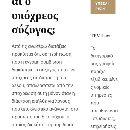
αι ο
ΥΠΕΞΑΊ
ΡΕΣΗ
υπόχρεος
σύζυγος;
TPV Law
Από τις ανωτέρω διατάξεις
Το
προκύπτει ότι, σε περίπτωση
δικηγορικό
που η έγγαμη συμβίωση
μας γραφείο
διακόπηκε, ο σύζυγος που είναι
παρέχει
υπόχρεος σε διατροφή του
εξειδικευμένε
άλλου, απαλλάσσεται από την
ς νομικές
υποχρέωση αυτή μόνον όταν η
υπηρεσίες
διάσταση επήλθε για λόγους
που
που αποκλειστικά ανάγονται στο
απευθύνοντα
πρόσωπο του δικαιούχου, ο
ι σε ιδιώτες,
οποίος διακόπτει τη συμβίωση
επιχειρήσεις