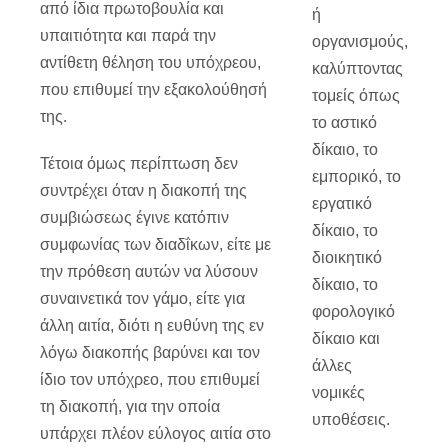
από ίδια πρωτοβουλία και
ή
υπαιτιότητα και παρά την
οργανισμούς,
αντίθετη θέληση του υπόχρεου,
καλύπτοντας
που επιθυμεί την εξακολούθησή
τομείς όπως
της.
το αστικό
δίκαιο, το
Τέτοια όμως περίπτωση δεν
εμπορικό, το
συντρέχει όταν η διακοπή της
εργατικό
συμβιώσεως έγινε κατόπιν
δίκαιο, το
συμφωνίας των διαδΐκων, είτε με
διοικητικό
την πρόθεση αυτών να λύσουν
δίκαιο, το
συναινετικά τον γάμο, είτε για
φορολογικό
άλλη αιτία, διότι η ευθύνη της εν
δίκαιο και
λόγω διακοπής βαρύνει και τον
άλλες
ίδιο τον υπόχρεο, που επιθυμεί
νομικές
τη διακοπή, για την οποία
υποθέσεις.
υπάρχει πλέον εύλογος αιτία στο