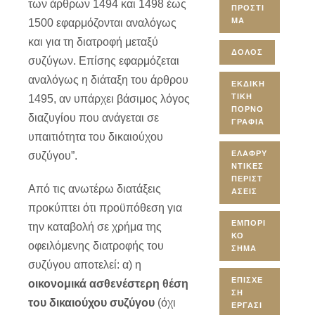
των άρθρων 1494 και 1498 έως
ΠΡΌΣΤΙ
ΜΑ
1500 εφαρμόζονται αναλόγως
και για τη διατροφή μεταξύ
ΔΌΛΟΣ
συζύγων. Επίσης εφαρμόζεται
αναλόγως η διάταξη του άρθρου
ΕΚΔΙΚΗ
ΤΙΚΉ
1495, αν υπάρχει βάσιμος λόγος
ΠΟΡΝΟ
διαζυγίου που ανάγεται σε
ΓΡΑΦΊΑ
υπαιτιότητα του δικαιούχου
ΕΛΑΦΡΥ
συζύγου”.
ΝΤΙΚΈΣ
ΠΕΡΙΣΤ
Από τις ανωτέρω διατάξεις
ΆΣΕΙΣ
προκύπτει ότι προϋπόθεση για
ΕΜΠΟΡΙ
την καταβολή σε χρήμα της
ΚΌ
οφειλόμενης διατροφής του
ΣΉΜΑ
συζύγου αποτελεί: α) η
ΕΠΊΣΧΕ
οικονομικά ασθενέστερη θέση
ΣΗ
του δικαιούχου συζύγου
(όχι
ΕΡΓΑΣΊ