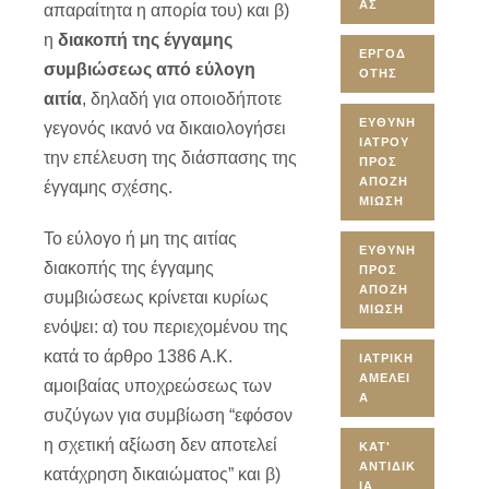
ΑΣ
απαραίτητα η απορία του) και β)
η
διακοπή της έγγαμης
ΕΡΓΟΔ
συμβιώσεως από εύλογη
ΌΤΗΣ
αιτία
, δηλαδή για οποιοδήποτε
ΕΥΘΎΝΗ
γεγονός ικανό να δικαιολογήσει
ΙΑΤΡΟΎ
την επέλευση της διάσπασης της
ΠΡΟΣ
ΑΠΟΖΗ
έγγαμης σχέσης.
ΜΊΩΣΗ
Το εύλογο ή μη της αιτίας
ΕΥΘΎΝΗ
διακοπής της έγγαμης
ΠΡΟΣ
ΑΠΟΖΗ
συμβιώσεως κρίνεται κυρίως
ΜΊΩΣΗ
ενόψει: α) του περιεχομένου της
κατά το άρθρο 1386 Α.Κ.
ΙΑΤΡΙΚΉ
ΑΜΈΛΕΙ
αμοιβαίας υποχρεώσεως των
Α
συζύγων για συμβίωση “εφόσον
η σχετική αξίωση δεν αποτελεί
ΚΑΤ'
ΑΝΤΙΔΙΚ
κατάχρηση δικαιώματος” και β)
ΊΑ