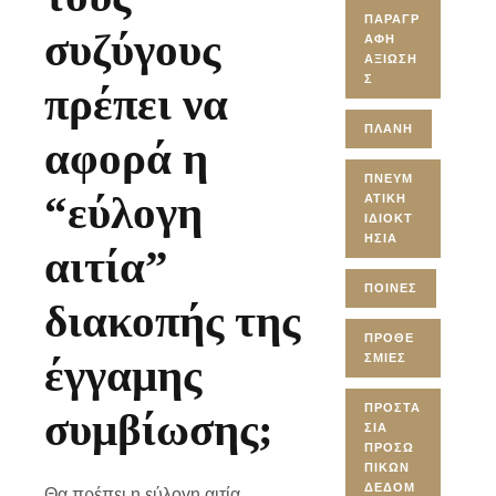
ΠΑΡΑΓΡ
συζύγους
ΑΦΉ
ΑΞΊΩΣΗ
Σ
πρέπει να
ΠΛΆΝΗ
αφορά η
ΠΝΕΥΜ
“εύλογη
ΑΤΙΚΉ
ΙΔΙΟΚΤ
ΗΣΊΑ
αιτία”
ΠΟΙΝΈΣ
διακοπής της
ΠΡΟΘΕ
έγγαμης
ΣΜΊΕΣ
ΠΡΟΣΤΑ
συμβίωσης;
ΣΊΑ
ΠΡΟΣΩ
ΠΙΚΏΝ
ΔΕΔΟΜ
Θα πρέπει η εύλογη αιτία,