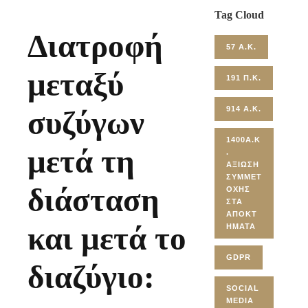
Tag Cloud
Διατροφή
57 Α.Κ.
μεταξύ
191 Π.Κ.
914 Α.Κ.
συζύγων
1400Α.Κ
μετά τη
.
ΑΞΊΩΣΗ
ΣΥΜΜΕΤ
διάσταση
ΟΧΉΣ
ΣΤΑ
ΑΠΟΚΤ
και μετά το
ΉΜΑΤΑ
GDPR
διαζύγιο:
SOCIAL
MEDIA