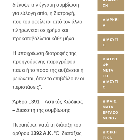
ΑΣΦΆΛΙ
διέκοψε την έγγαμη συμβίωση
ΣΗ
για εύλογη αιτία, η διατροφή,
ΔΙΆΡΚΕΙ
που του οφείλεται από τον άλλο,
Α
πληρώνεται σε χρήμα και
προκαταβάλλεται κάθε μήνα.
ΔΙΑΖΎΓΙ
Ο
Η υποχρέωση διατροφής της
ΔΙΑΤΡΟ
προηγούμενης παραγράφου
ΦΉ
παύει ή το ποσό της αυξάνεται ή
ΜΕΤΆ
ΤΟ
μειώνεται, όταν το επιβάλλουν οι
ΔΙΑΖΎΓΙ
περιστάσεις”.
Ο
Άρθρο 1391 – Αστικός Κώδικας
ΔΙΚΑΙΏ
ΜΑΤΑ
– Διακοπή της συμβίωσης
ΕΡΓΑΖΟ
ΜΈΝΟΥ
Περαιτέρω, κατά τη διάταξη του
ΔΙΟΙΚΗ
άρθρου
1392 Α.Κ.
“Οι διατάξεις
ΤΙΚΆ