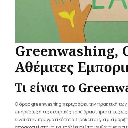
Greenwashing, Ο
Αθέμιτες Εμπορι
Τι
είναι
το
Greenwa
Ο όρος greenwashing περιγράφει την πρακτική των
υπηρεσίες ή τις εταιρικές τους δραστηριότητες ως
είναι στην πραγματικότητα. Πρόκειται για μια μορ
αποσκοπεί στο να εκμεταλλευτεί την αυξανόμενη π