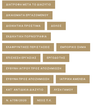
ΔΙΑΤΡΟΦΉ ΜΕΤΆ ΤΟ ΔΙΑΖΎΓΙΟ
ΔΙΚΑΙΏΜΑΤΑ ΕΡΓΑΖΟΜΈΝΟΥ
ΔΙΟΙΚΗΤΙΚΆ ΠΡΌΣΤΙΜΑ
ΔΌΛΟΣ
ΕΚΔΙΚΗΤΙΚΉ ΠΟΡΝΟΓΡΑΦΊΑ
ΕΛΑΦΡΥΝΤΙΚΈΣ ΠΕΡΙΣΤΆΣΕΙΣ
ΕΜΠΟΡΙΚΌ ΣΉΜΑ
ΕΠΊΣΧΕΣΗ ΕΡΓΑΣΊΑΣ
ΕΡΓΟΔΌΤΗΣ
ΕΥΘΎΝΗ ΙΑΤΡΟΎ ΠΡΟΣ ΑΠΟΖΗΜΊΩΣΗ
ΕΥΘΎΝΗ ΠΡΟΣ ΑΠΟΖΗΜΊΩΣΗ
ΙΑΤΡΙΚΉ ΑΜΈΛΕΙΑ
ΚΑΤ' ΑΝΤΙΔΙΚΊΑ ΔΙΑΖΎΓΙΟ
ΛΎΣΗ ΓΆΜΟΥ
Ν. 4738/2020
ΝΈΟΣ Π.Κ.