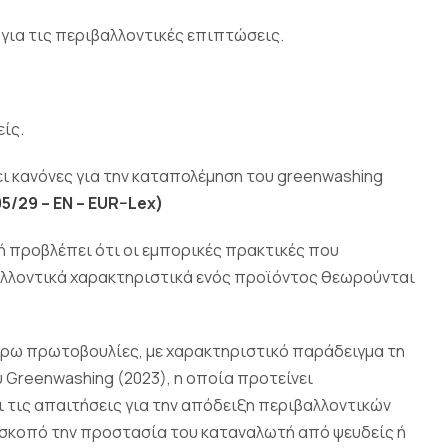
για τις περιβαλλοντικές επιπτώσεις.
είς.
ι κανόνες για την καταπολέμηση του greenwashing
05/29 –
EN
–
EUR
–
Lex
)
τή προβλέπει ότι οι εμπορικές πρακτικές που
αλλοντικά χαρακτηριστικά ενός προϊόντος θεωρούνται
έρω πρωτοβουλίες, με χαρακτηριστικό παράδειγμα τη
Greenwashing (2023), η οποία προτείνει
ι τις απαιτήσεις για την απόδειξη περιβαλλοντικών
με σκοπό την προστασία του καταναλωτή από ψευδείς ή