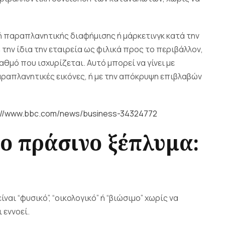
ή παραπλανητικής διαφήμισης ή μάρκετινγκ κατά την
την ίδια την εταιρεία ως φιλικά προς το περιβάλλον,
αθμό που ισχυρίζεται. Αυτό μπορεί να γίνει με
ραπλανητικές εικόνες, ή με την απόκρυψη επιβλαβών
://www.bbc.com/news/business-34324772
ο πράσινο ξέπλυμα:
ναι “φυσικό”, “οικολογικό” ή “βιώσιμο” χωρίς να
 εννοεί.