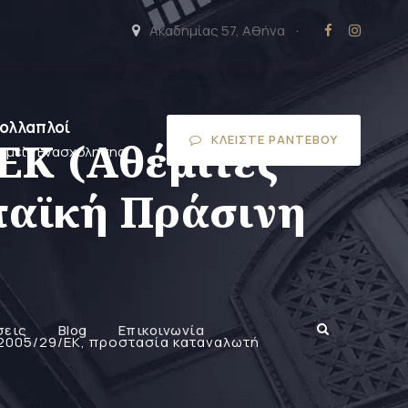
Ακαδημίας 57, Αθήνα
·
ολλαπλοί
ΚΛΕΊΣΤΕ ΡΑΝΤΕΒΟΎ
ΕΚ (Αθέμιτες
ομείς Ενασχόλησης
παϊκή Πράσινη
σεις
Blog
Επικοινωνία
2005/29/ΕΚ
,
προστασία καταναλωτή