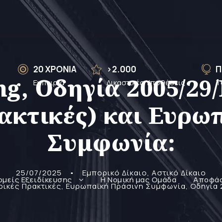
20 ΧΡΟΝΙΑ
>2.000
Π
g, Οδηγία 2005/29/
Εμπειρία
Δικαστικές Υποθέσεις
Τ
ακτικές) και Ευρω
Συμφωνία:
25/07/2025
•
Εμπορικό Δίκαιο
,
Αστικό Δίκαιο
ομείς Εξειδίκευσης
Η Νομική μας Ομάδα
Αποφά
ρικές Πρακτικές
,
Ευρωπαϊκή Πράσινη Συμφωνία
,
Οδηγία 