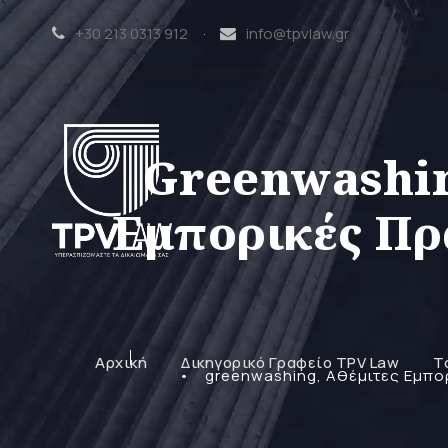
+30 213 0313 912
·
info@tpvlaw.gr
Greenwashin
Εμπορικές Πρ
Αρχική
Δικηγορικό Γραφείο TPV Law
Τ
•
greenwashing
,
Αθέμιτες Εμπο