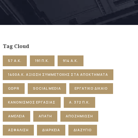
Tag Cloud
57 Α.Κ.
191 Π.Κ.
914 Α.Κ.
1400Α.Κ. ΑΞΊΩΣΗ ΣΥΜΜΕΤΟΧΉΣ ΣΤΑ ΑΠΟΚΤΉΜΑΤΑ
GDPR
SOCIAL MEDIA
ΕΡΓΑΤΙΚΌ ΔΊΚΑΙΟ
ΚΑΝΟΝΙΣΜΌΣ ΕΡΓΑΣΊΑΣ
Α. 372 Π.Κ.
ΑΜΈΛΕΙΑ
ΑΠΆΤΗ
ΑΠΟΖΗΜΊΩΣΗ
ΑΣΦΆΛΙΣΗ
ΔΙΆΡΚΕΙΑ
ΔΙΑΖΎΓΙΟ