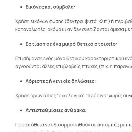
Εικόνες και σύμβολα:
Χρήση εικόνων φύσης (δέντρα, φυτά, κλπ.) ή περιβ
καταναλωτές, ακόμα κι αν δεν σχετίζονται άμεσα με 
Εστίαση σε ένα μικρό θετικό στοιχείο:
Επισήμανση ενός μόνο θετικού χαρακτηριστικού ενό
αγνοούνται άλλες επιβλαβείς πτυχές (π.χ. η παραγ
Αόριστες ή γενικές δηλώσεις:
Χρήση όρων όπως “οικολογικό”, “πράσινο” χωρίς συγ
Αντισταθμίσεις άνθρακα:
Προσπάθεια να εξισορροπηθούν οι εκπομπές ρύπων 