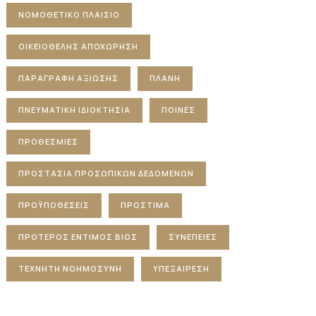
ΝΟΜΟΘΕΤΙΚΌ ΠΛΑΊΣΙΟ
ΟΙΚΕΙΟΘΕΛΉΣ ΑΠΟΧΏΡΗΣΗ
ΠΑΡΑΓΡΑΦΉ ΑΞΊΩΣΗΣ
ΠΛΆΝΗ
ΠΝΕΥΜΑΤΙΚΉ ΙΔΙΟΚΤΗΣΊΑ
ΠΟΙΝΈΣ
ΠΡΟΘΕΣΜΊΕΣ
ΠΡΟΣΤΑΣΊΑ ΠΡΟΣΩΠΙΚΏΝ ΔΕΔΟΜΈΝΩΝ
ΠΡΟΫΠΟΘΈΣΕΙΣ
ΠΡΌΣΤΙΜΑ
ΠΡΌΤΕΡΟΣ ΈΝΤΙΜΟΣ ΒΊΟΣ
ΣΥΝΈΠΕΙΕΣ
ΤΕΧΝΗΤΉ ΝΟΗΜΟΣΎΝΗ
ΥΠΕΞΑΊΡΕΣΗ