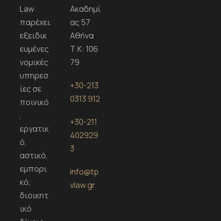
Law
Ακαδημί
παρέχει
ας 57
εξειδικ
Αθήνα
ευμένες
Τ.Κ: 106
νομικές
79
υπηρεσ
+30-213
ίες σε
0313 912
ποινικό
,
+30-
211
εργατικ
402929
ό,
3
αστικό,
εμπορι
info@tp
κό,
vlaw.gr
διοικητ
ικό