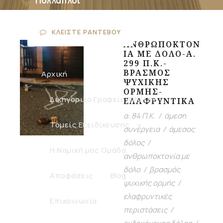
Πολλαπλοί
Τομείς Ενασχόλησης
ΚΛΕΊΣΤΕ ΡΑΝΤΕΒΟΎ
ΑΝΘΡΩΠΟΚΤΟΝ
ΊΑ ΜΕ ΔΌΛΟ-Α.
299 Π.Κ.-
ΒΡΑΣΜΌΣ
Αρχική
ΨΥΧΙΚΉΣ
ΟΡΜΉΣ-
Δικηγορικό Γραφείο TPV Law
ΕΛΑΦΡΥΝΤΙΚΆ
α. 84 Π.Κ.
/
άμεση
Τομείς Εξειδίκευσης
συνέργεια
/
άμεσος
δόλος
/
Η Νομική μας Ομάδα
ανθρωποκτονία με
δόλο
/
βρασμός
Αποφάσεις
Blog
ψυχικής ορμής
/
ελαφρυντικές
Επικοινωνία
περιστάσεις
/