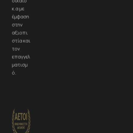
δίκαιο
κ.α με
έμφαση
στην
αξιοπι
στία και
τον
επαγγελ
ματισμ
ό.