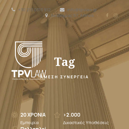
+30 213 0313 912
·
info@tpvlaw.gr
Ακαδημίας 57, Αθήνα
·
Tag
ΆΜΕΣΗ ΣΥΝΈΡΓΕΙΑ
20 ΧΡΟΝΙΑ
>2.000
Εμπειρία
Δικαστικές Υποθέσεις