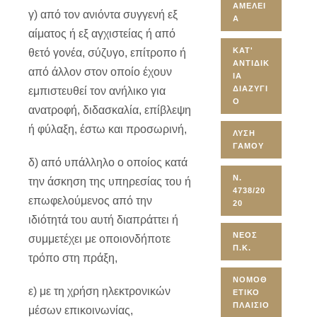
ΑΜΈΛΕΙ
γ) από τον ανιόντα συγγενή εξ
Α
αίματος ή εξ αγχιστείας ή από
ΚΑΤ'
θετό γονέα, σύζυγο, επίτροπο ή
ΑΝΤΙΔΙΚ
από άλλον στον οποίο έχουν
ΊΑ
ΔΙΑΖΎΓΙ
εμπιστευθεί τον ανήλικο για
Ο
ανατροφή, διδασκαλία, επίβλεψη
ή φύλαξη, έστω και προσωρινή,
ΛΎΣΗ
ΓΆΜΟΥ
δ) από υπάλληλο ο οποίος κατά
Ν.
την άσκηση της υπηρεσίας του ή
4738/20
επωφελούμενος από την
20
ιδιότητά του αυτή διαπράττει ή
ΝΈΟΣ
συμμετέχει με οποιονδήποτε
Π.Κ.
τρόπο στη πράξη,
ΝΟΜΟΘ
ε) με τη χρήση ηλεκτρονικών
ΕΤΙΚΌ
ΠΛΑΊΣΙΟ
μέσων επικοινωνίας,