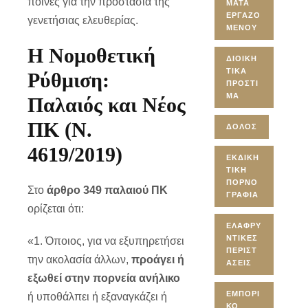
ποινές για την προστασία της
ΜΑΤΑ
ΕΡΓΑΖΟ
γενετήσιας ελευθερίας.
ΜΈΝΟΥ
Η Νομοθετική
ΔΙΟΙΚΗ
ΤΙΚΆ
Ρύθμιση:
ΠΡΌΣΤΙ
ΜΑ
Παλαιός και Νέος
ΠΚ (Ν.
ΔΌΛΟΣ
4619/2019)
ΕΚΔΙΚΗ
ΤΙΚΉ
ΠΟΡΝΟ
Στο
άρθρο 349 παλαιού ΠΚ
ΓΡΑΦΊΑ
ορίζεται ότι:
ΕΛΑΦΡΥ
ΝΤΙΚΈΣ
«1. Όποιος, για να εξυπηρετήσει
ΠΕΡΙΣΤ
την ακολασία άλλων,
προάγει ή
ΆΣΕΙΣ
εξωθεί στην πορνεία ανήλικο
ΕΜΠΟΡΙ
ή υποθάλπει ή εξαναγκάζει ή
ΚΌ