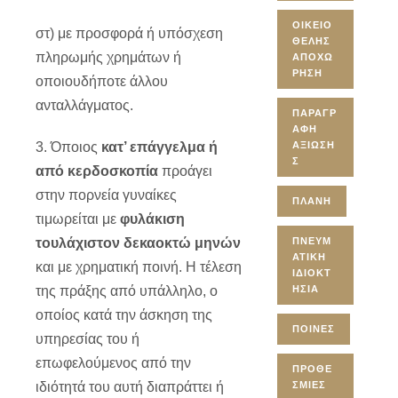
ΟΙΚΕΙΟ
στ) με προσφορά ή υπόσχεση
ΘΕΛΉΣ
πληρωμής χρημάτων ή
ΑΠΟΧΏ
ΡΗΣΗ
οποιουδήποτε άλλου
ανταλλάγματος.
ΠΑΡΑΓΡ
ΑΦΉ
3. Όποιος
κατ’ επάγγελμα ή
ΑΞΊΩΣΗ
Σ
από κερδοσκοπία
προάγει
στην πορνεία γυναίκες
ΠΛΆΝΗ
τιμωρείται με
φυλάκιση
τουλάχιστον δεκαοκτώ μηνών
ΠΝΕΥΜ
ΑΤΙΚΉ
και με χρηματική ποινή. Η τέλεση
ΙΔΙΟΚΤ
της πράξης από υπάλληλο, ο
ΗΣΊΑ
οποίος κατά την άσκηση της
ΠΟΙΝΈΣ
υπηρεσίας του ή
επωφελούμενος από την
ΠΡΟΘΕ
ιδιότητά του αυτή διαπράττει ή
ΣΜΊΕΣ