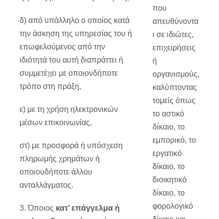
που
δ) από υπάλληλο ο οποίος κατά
απευθύνοντα
την άσκηση της υπηρεσίας του ή
ι σε ιδιώτες,
επωφελούμενος από την
επιχειρήσεις
ιδιότητά του αυτή διαπράττει ή
ή
συμμετέχει με οποιονδήποτε
οργανισμούς,
τρόπο στη πράξη,
καλύπτοντας
τομείς όπως
ε) με τη χρήση ηλεκτρονικών
το αστικό
μέσων επικοινωνίας,
δίκαιο, το
εμπορικό, το
στ) με προσφορά ή υπόσχεση
εργατικό
πληρωμής χρημάτων ή
δίκαιο, το
οποιουδήποτε άλλου
διοικητικό
ανταλλάγματος.
δίκαιο, το
φορολογικό
3. Όποιος
κατ’ επάγγελμα ή