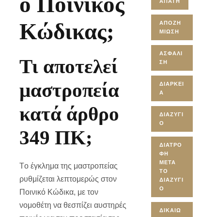
ο Ποινικός
ΑΠΆΤΗ
Κώδικας;
ΑΠΟΖΗ
ΜΊΩΣΗ
ΑΣΦΆΛΙ
Τι αποτελεί
ΣΗ
μαστροπεία
ΔΙΆΡΚΕΙ
Α
κατά άρθρο
ΔΙΑΖΎΓΙ
Ο
349 ΠΚ;
ΔΙΑΤΡΟ
ΦΉ
ΜΕΤΆ
Tο έγκλημα της μαστροπείας
ΤΟ
ρυθμίζεται λεπτομερώς στον
ΔΙΑΖΎΓΙ
Ο
Ποινικό Κώδικα, με τον
νομοθέτη να θεσπίζει αυστηρές
ΔΙΚΑΙΏ