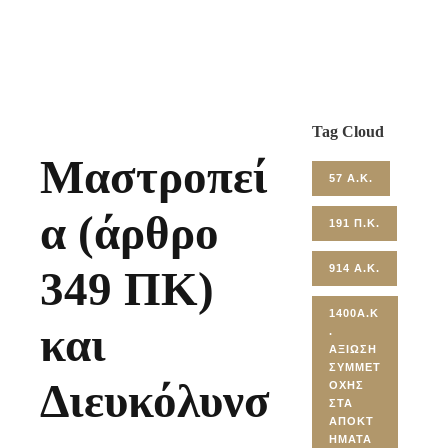
Tag Cloud
Μαστροπεί
57 Α.Κ.
α (άρθρο
191 Π.Κ.
914 Α.Κ.
349 ΠΚ)
1400Α.Κ
και
.
ΑΞΊΩΣΗ
ΣΥΜΜΕΤ
Διευκόλυνσ
ΟΧΉΣ
ΣΤΑ
ΑΠΟΚΤ
ΉΜΑΤΑ