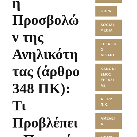
η
GDPR
Προσβολώ
SOCIAL
MEDIA
ν της
ΕΡΓΑΤΙΚ
Ανηλικότη
Ό
ΔΊΚΑΙΟ
τας (άρθρο
ΚΑΝΟΝΙ
ΣΜΌΣ
ΕΡΓΑΣΊ
348 ΠΚ):
ΑΣ
Α. 372
Τι
Π.Κ.
Προβλέπει
ΑΜΈΛΕΙ
Α