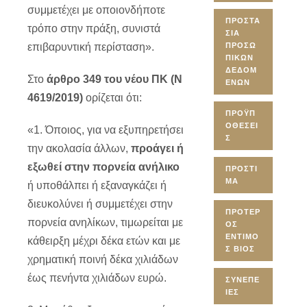
συμμετέχει με οποιονδήποτε
ΠΡΟΣΤΑ
τρόπο στην πράξη, συνιστά
ΣΊΑ
επιβαρυντική περίσταση».
ΠΡΟΣΩ
ΠΙΚΏΝ
ΔΕΔΟΜ
Στο
άρθρο 349 του νέου ΠΚ (Ν
ΈΝΩΝ
4619/2019)
ορίζεται ότι:
ΠΡΟΫΠ
ΟΘΈΣΕΙ
«1. Όποιος, για να εξυπηρετήσει
Σ
την ακολασία άλλων,
προάγει ή
εξωθεί στην πορνεία ανήλικο
ΠΡΌΣΤΙ
ΜΑ
ή υποθάλπει ή εξαναγκάζει ή
διευκολύνει ή συμμετέχει στην
ΠΡΌΤΕΡ
πορνεία ανηλίκων, τιμωρείται με
ΟΣ
ΈΝΤΙΜΟ
κάθειρξη μέχρι δέκα ετών και με
Σ ΒΊΟΣ
χρηματική ποινή δέκα χιλιάδων
έως πενήντα χιλιάδων ευρώ.
ΣΥΝΈΠΕ
ΙΕΣ