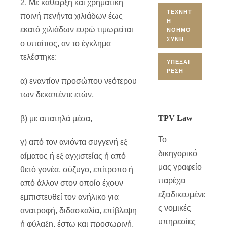
2. Με κάθειρξη και χρηματική
ΤΕΧΝΗΤ
ποινή πενήντα χιλιάδων έως
Ή
εκατό χιλιάδων ευρώ τιμωρείται
ΝΟΗΜΟ
ΣΎΝΗ
ο υπαίτιος, αν το έγκλημα
τελέστηκε:
ΥΠΕΞΑΊ
ΡΕΣΗ
α) εναντίον προσώπου νεότερου
των δεκαπέντε ετών,
TPV Law
β) με απατηλά μέσα,
Το
γ) από τον ανιόντα συγγενή εξ
δικηγορικό
αίματος ή εξ αγχιστείας ή από
μας γραφείο
θετό γονέα, σύζυγο, επίτροπο ή
παρέχει
από άλλον στον οποίο έχουν
εξειδικευμένε
εμπιστευθεί τον ανήλικο για
ς νομικές
ανατροφή, διδασκαλία, επίβλεψη
υπηρεσίες
ή φύλαξη, έστω και προσωρινή,