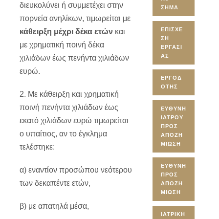
διευκολύνει ή συμμετέχει στην
ΣΉΜΑ
πορνεία ανηλίκων, τιμωρείται με
ΕΠΊΣΧΕ
κάθειρξη μέχρι δέκα ετών
και
ΣΗ
με χρηματική ποινή δέκα
ΕΡΓΑΣΊ
ΑΣ
χιλιάδων έως πενήντα χιλιάδων
ευρώ.
ΕΡΓΟΔ
ΌΤΗΣ
2. Με κάθειρξη και χρηματική
ποινή πενήντα χιλιάδων έως
ΕΥΘΎΝΗ
ΙΑΤΡΟΎ
εκατό χιλιάδων ευρώ τιμωρείται
ΠΡΟΣ
ο υπαίτιος, αν το έγκλημα
ΑΠΟΖΗ
ΜΊΩΣΗ
τελέστηκε:
ΕΥΘΎΝΗ
α) εναντίον προσώπου νεότερου
ΠΡΟΣ
των δεκαπέντε ετών,
ΑΠΟΖΗ
ΜΊΩΣΗ
β) με απατηλά μέσα,
ΙΑΤΡΙΚΉ